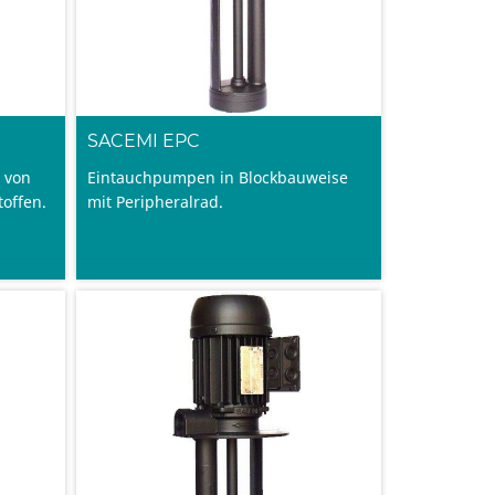
SACEMI EPC
 von
Eintauchpumpen in Blockbauweise
offen.
mit Peripheralrad.