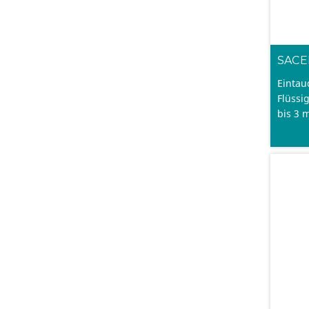
SACE
Eintau
Flüssi
bis 3 