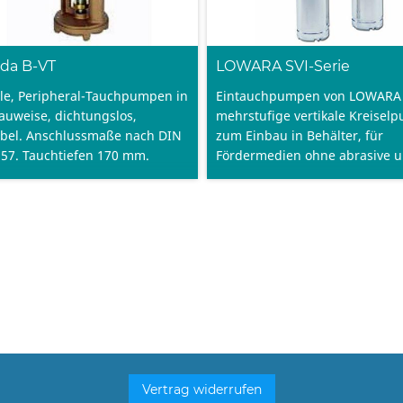
da B-VT
LOWARA SVI-Serie
ale, Peripheral-Tauchpumpen in
Eintauchpumpen von LOWARA 
auweise, dichtungslos,
mehrstufige vertikale Kreise
ibel. Anschlussmaße nach DIN
zum Einbau in Behälter, für
57. Tauchtiefen 170 mm.
Fördermedien ohne abrasive 
faserhaltige Substanzen.
Vertrag widerrufen