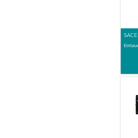
SACE
Eintau