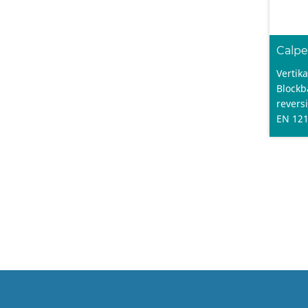
Calpe
Vertik
Blockb
revers
EN 121