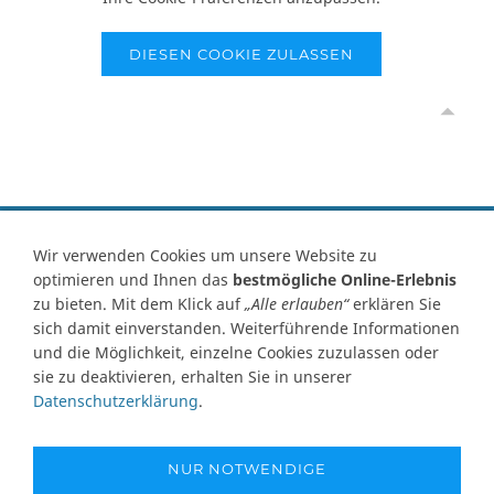
DIESEN COOKIE ZULASSEN
Vertrag widerrufen
Wir verwenden Cookies um unsere Website zu
optimieren und Ihnen das
bestmögliche Online-Erlebnis
Kontakt
Ersatzteile-Anfrage
Zahlungsarten
Versand
zu bieten. Mit dem Klick auf
„Alle erlauben“
erklären Sie
Widerrufsrecht
Widerrufsformular
AGB
Datenschutz
sich damit einverstanden. Weiterführende Informationen
Impressum
Ihre Cookie Einstellungen
und die Möglichkeit, einzelne Cookies zuzulassen oder
sie zu deaktivieren, erhalten Sie in unserer
Abbildungen können von Originalware abweichen! Angabe von
Datenschutzerklärung
.
technischen Daten und Lieferzeit unter Vorbehalt.
Preisangaben inklusive Mehrwertsteuer und zuzüglich Versandkosten,
soweit nicht anders angegeben und gelten nur für Lieferungen nach
NUR NOTWENDIGE
Deutschland. Unsere Abbildungen können von der Originalware