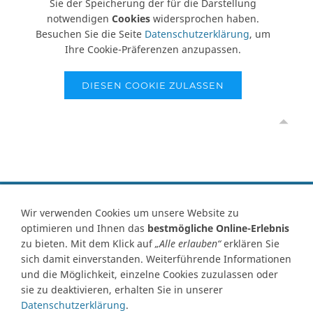
Sie der Speicherung der für die Darstellung
notwendigen
Cookies
widersprochen haben.
Besuchen Sie die Seite
Datenschutzerklärung
, um
Ihre Cookie-Präferenzen anzupassen.
DIESEN COOKIE ZULASSEN
Vertrag widerrufen
Wir verwenden Cookies um unsere Website zu
optimieren und Ihnen das
bestmögliche Online-Erlebnis
Kontakt
Ersatzteile-Anfrage
Zahlungsarten
Versand
zu bieten. Mit dem Klick auf
„Alle erlauben“
erklären Sie
Widerrufsrecht
Widerrufsformular
AGB
Datenschutz
sich damit einverstanden. Weiterführende Informationen
Impressum
Ihre Cookie Einstellungen
und die Möglichkeit, einzelne Cookies zuzulassen oder
sie zu deaktivieren, erhalten Sie in unserer
Abbildungen können von Originalware abweichen! Angabe von
Datenschutzerklärung
.
technischen Daten und Lieferzeit unter Vorbehalt.