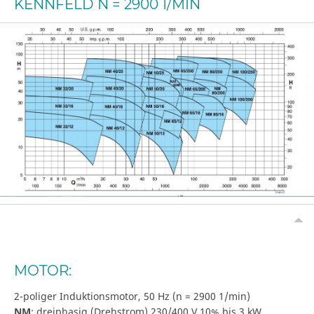
KENNFELD N = 2900 1/MIN
MOTOR:
2-poliger Induktionsmotor, 50 Hz (n = 2900 1/min)
NM
: dreiphasig (Drehstrom) 230/400 V 10% bis 3 kW