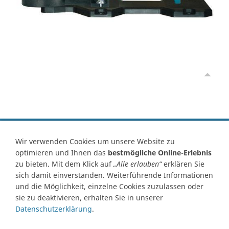
Vertrag widerrufen
Wir verwenden Cookies um unsere Website zu
optimieren und Ihnen das
bestmögliche Online-Erlebnis
Kontakt
Ersatzteile-Anfrage
Zahlungsarten
Versand
zu bieten. Mit dem Klick auf
„Alle erlauben“
erklären Sie
Widerrufsrecht
Widerrufsformular
AGB
Datenschutz
sich damit einverstanden. Weiterführende Informationen
Impressum
Ihre Cookie Einstellungen
und die Möglichkeit, einzelne Cookies zuzulassen oder
sie zu deaktivieren, erhalten Sie in unserer
Abbildungen können von Originalware abweichen! Angabe von
Datenschutzerklärung
.
technischen Daten und Lieferzeit unter Vorbehalt.
Preisangaben inklusive Mehrwertsteuer und zuzüglich Versandkosten,