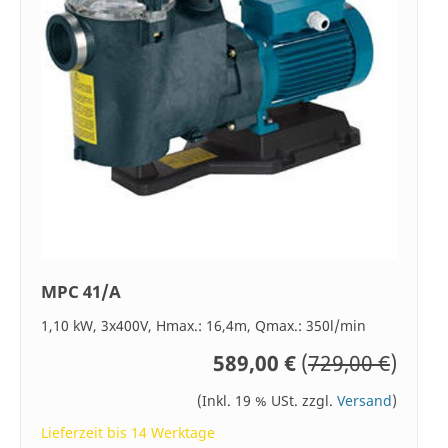
MPC 41/A
1,10 kW, 3x400V, Hmax.: 16,4m, Qmax.: 350l/min
589,00 €
(
729,00 €
)
(Inkl. 19 % USt. zzgl.
Versand
)
Lieferzeit bis 14 Werktage