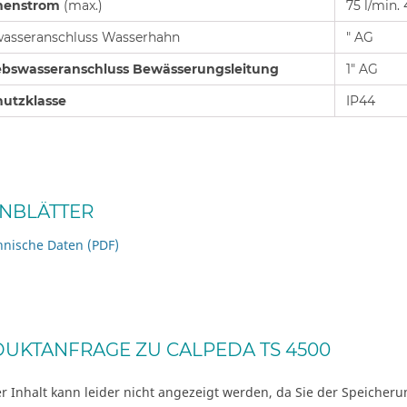
menstrom
(max.)
75 l/min.
wasseranschluss Wasserhahn
" AG
ebswasseranschluss Bewässerungsleitung
1" AG
hutzklasse
IP44
NBLÄTTER
hnische Daten (PDF)
UKTANFRAGE ZU CALPEDA TS 4500
r Inhalt kann leider nicht angezeigt werden, da Sie der Speicher