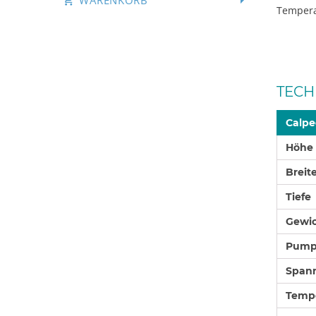
WARENKORB
Tempera
TECH
Calpe
Höhe
Breit
Tiefe
Gewich
Pumpe
Span
Tempe