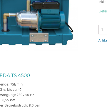
Inkl. 
Liefe
Artik
EDA TS 4500
enge: 75l/min
öhe: bis zu 40 m
rsorgung: 230V 50 Hz
: 0,55 kW
r Betriebsdruck: 8,0 bar