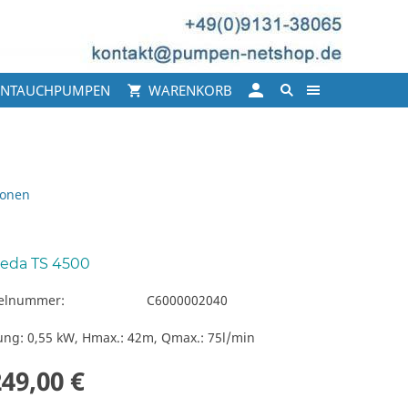
INTAUCHPUMPEN
WARENKORB
ionen
eda TS 4500
kelnummer:
C6000002040
ung: 0,55 kW, Hmax.: 42m, Qmax.: 75l/min
249,00 €