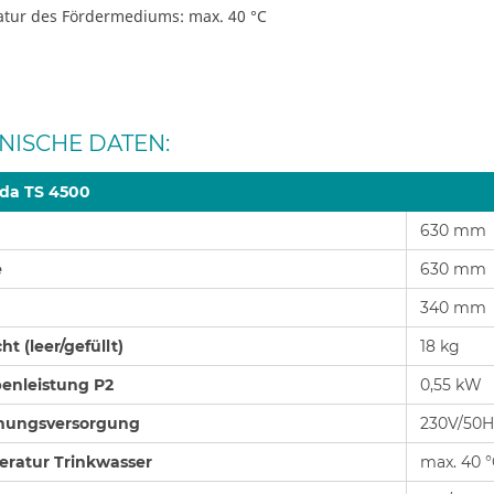
tur des Fördermediums: max. 40 °C
NISCHE DATEN:
da TS 4500
630 mm
e
630 mm
340 mm
t (leer/gefüllt)
18 kg
nleistung P2
0,55 kW
nungsversorgung
230V/50H
ratur Trinkwasser
max. 40 