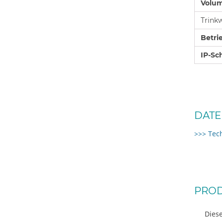
Volu
Trink
Betri
IP-Sc
DATE
>>> Tec
PROD
Diese