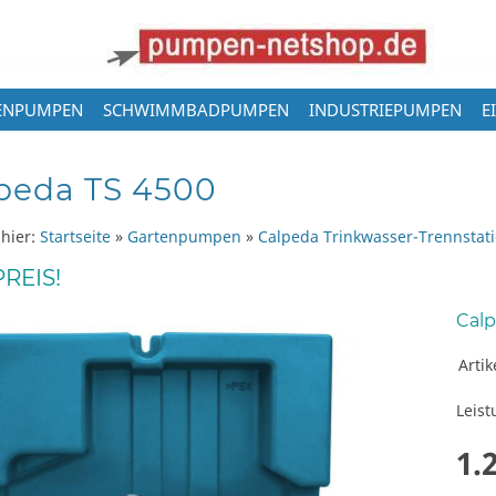
ENPUMPEN
SCHWIMMBADPUMPEN
INDUSTRIEPUMPEN
E
peda TS 4500
 hier:
Startseite
»
Gartenpumpen
»
Calpeda Trinkwasser-Trennstat
REIS!
Calp
Arti
Leist
1.