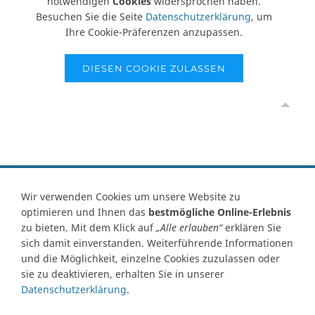
notwendigen
Cookies
widersprochen haben.
Besuchen Sie die Seite
Datenschutzerklärung
, um
Ihre Cookie-Präferenzen anzupassen.
DIESEN COOKIE ZULASSEN
Vertrag widerrufen
Wir verwenden Cookies um unsere Website zu
optimieren und Ihnen das
bestmögliche Online-Erlebnis
Kontakt
Ersatzteile-Anfrage
Zahlungsarten
Versand
zu bieten. Mit dem Klick auf
„Alle erlauben“
erklären Sie
Widerrufsrecht
Widerrufsformular
AGB
Datenschutz
sich damit einverstanden. Weiterführende Informationen
Impressum
Ihre Cookie Einstellungen
und die Möglichkeit, einzelne Cookies zuzulassen oder
sie zu deaktivieren, erhalten Sie in unserer
Abbildungen können von Originalware abweichen! Angabe von
Datenschutzerklärung
.
technischen Daten und Lieferzeit unter Vorbehalt.
Preisangaben inklusive Mehrwertsteuer und zuzüglich Versandkosten,