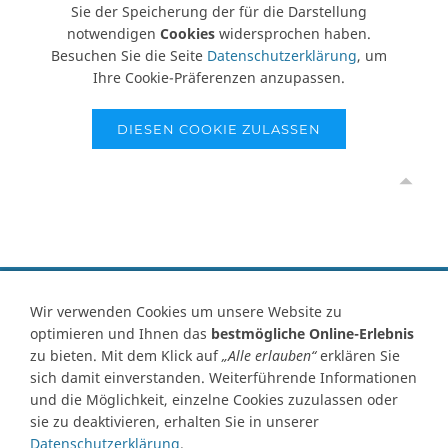
Sie der Speicherung der für die Darstellung
notwendigen
Cookies
widersprochen haben.
Besuchen Sie die Seite
Datenschutzerklärung
, um
Ihre Cookie-Präferenzen anzupassen.
DIESEN COOKIE ZULASSEN
Vertrag widerrufen
Wir verwenden Cookies um unsere Website zu
optimieren und Ihnen das
bestmögliche Online-Erlebnis
Kontakt
Ersatzteile-Anfrage
Zahlungsarten
Versand
zu bieten. Mit dem Klick auf
„Alle erlauben“
erklären Sie
Widerrufsrecht
Widerrufsformular
AGB
Datenschutz
sich damit einverstanden. Weiterführende Informationen
Impressum
Ihre Cookie Einstellungen
und die Möglichkeit, einzelne Cookies zuzulassen oder
sie zu deaktivieren, erhalten Sie in unserer
Abbildungen können von Originalware abweichen! Angabe von
Datenschutzerklärung
.
technischen Daten und Lieferzeit unter Vorbehalt.