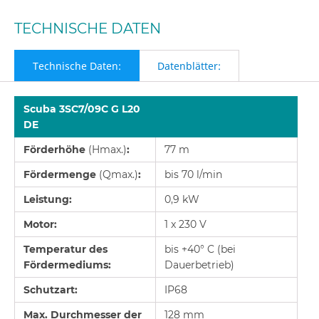
TECHNISCHE DATEN
Technische Daten:
Datenblätter:
Scuba 3SC7/09C G L20
DE
Förderhöhe
(Hmax.)
:
77 m
Fördermenge
(Qmax.)
:
bis 70 l/min
Leistung:
0,9 kW
Motor:
1 x 230 V
Temperatur des
bis +40° C (bei
Fördermediums:
Dauerbetrieb)
Schutzart:
IP68
Max. Durchmesser der
128 mm