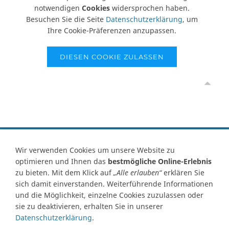
notwendigen
Cookies
widersprochen haben.
Besuchen Sie die Seite
Datenschutzerklärung
, um
Ihre Cookie-Präferenzen anzupassen.
DIESEN COOKIE ZULASSEN
Vertrag widerrufen
Wir verwenden Cookies um unsere Website zu
optimieren und Ihnen das
bestmögliche Online-Erlebnis
Kontakt
Ersatzteile-Anfrage
Zahlungsarten
Versand
zu bieten. Mit dem Klick auf
„Alle erlauben“
erklären Sie
Widerrufsrecht
Widerrufsformular
AGB
Datenschutz
sich damit einverstanden. Weiterführende Informationen
Impressum
Ihre Cookie Einstellungen
und die Möglichkeit, einzelne Cookies zuzulassen oder
sie zu deaktivieren, erhalten Sie in unserer
Abbildungen können von Originalware abweichen! Angabe von
Datenschutzerklärung
.
technischen Daten und Lieferzeit unter Vorbehalt.