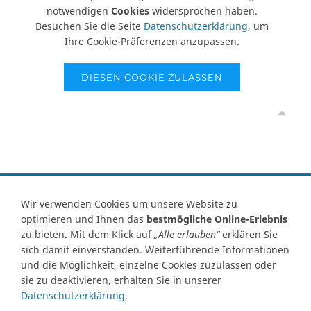
notwendigen
Cookies
widersprochen haben.
Besuchen Sie die Seite
Datenschutzerklärung
, um
Ihre Cookie-Präferenzen anzupassen.
DIESEN COOKIE ZULASSEN
Vertrag widerrufen
Wir verwenden Cookies um unsere Website zu
optimieren und Ihnen das
bestmögliche Online-Erlebnis
Kontakt
Ersatzteile-Anfrage
Zahlungsarten
Versand
zu bieten. Mit dem Klick auf
„Alle erlauben“
erklären Sie
Widerrufsrecht
Widerrufsformular
AGB
Datenschutz
sich damit einverstanden. Weiterführende Informationen
Impressum
Ihre Cookie Einstellungen
und die Möglichkeit, einzelne Cookies zuzulassen oder
sie zu deaktivieren, erhalten Sie in unserer
Abbildungen können von Originalware abweichen! Angabe von
Datenschutzerklärung
.
technischen Daten und Lieferzeit unter Vorbehalt.