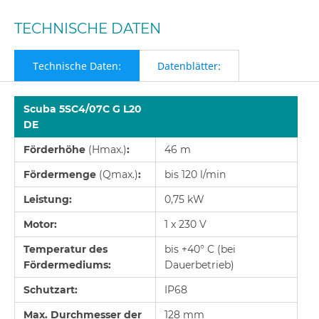
TECHNISCHE DATEN
Technische Daten:
Datenblätter:
Scuba 5SC4/07C G L20
DE
Förderhöhe
(Hmax.)
:
46 m
Fördermenge
(Qmax.)
:
bis 120 l/min
Leistung:
0,75 kW
Motor:
1 x 230 V
Temperatur des
bis +40° C (bei
Fördermediums:
Dauerbetrieb)
Schutzart:
IP68
Max. Durchmesser der
128 mm