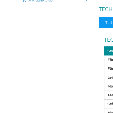
WARENKORB
TECH
Tech
TE
Sc
Fö
Fö
Le
Mo
Te
Sc
Ma