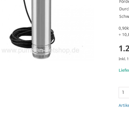
Förde
Durc
Schw
0,90k
÷ 10,
1.
Inkl. 
Liefe
Artik