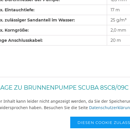
x. Eintauchtiefe:
17 m
x. zulässiger Sandanteil im Wasser:
25 g/m³
x. Korngröße:
2,0 mm
nge Anschlusskabel:
20 m
AGE ZU BRUNNENPUMPE SCUBA 8SC8/09C 
r Inhalt kann leider nicht angezeigt werden, da Sie der Speicher
widersprochen haben. Besuchen Sie die Seite
Datenschutzerkläru
DIESEN COOKIE ZULAS