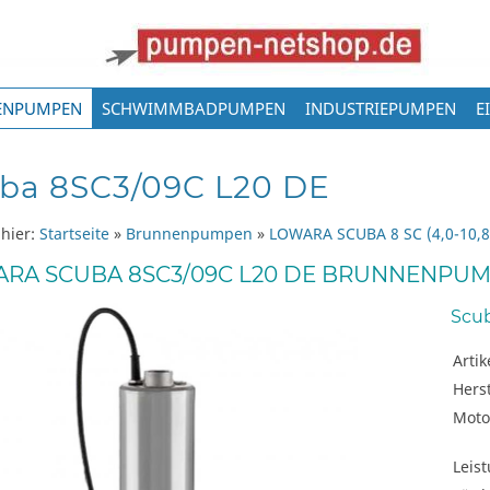
ENPUMPEN
SCHWIMMBADPUMPEN
INDUSTRIEPUMPEN
E
ba 8SC3/09C L20 DE
 hier:
Startseite
»
Brunnenpumpen
»
LOWARA SCUBA 8 SC (4,0-10,8
RA SCUBA 8SC3/09C L20 DE BRUNNENPU
Scu
Arti
Herst
Moto
Leis