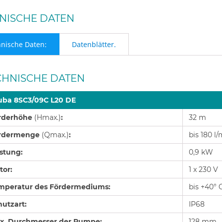
NISCHE DATEN
nische Daten:
Datenblätter.
CHNISCHE DATEN
uba 8SC3/09C L20 DE
rderhöhe
(Hmax.)
:
32 m
rdermenge
(Qmax.)
:
bis 180 l/
istung:
0,9 kW
tor:
1 x 230 V
mperatur des Fördermediums:
bis +40° 
hutzart:
IP68
x. Durchmesser der Pumpe:
128 mm