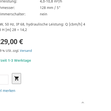
rleistung:
4,0-10,8 m³/h
hmesser:
128 mm / 5"
immerschalter:
nein
W, 50 Hz, IP 68, hydraulische Leistung: Q [cbm/h] 4
8 H [m] 28 ÷ 14,2
229,00 €
19 % USt. zzgl.
Versand
rzeit 1-3 Werktage
el merken