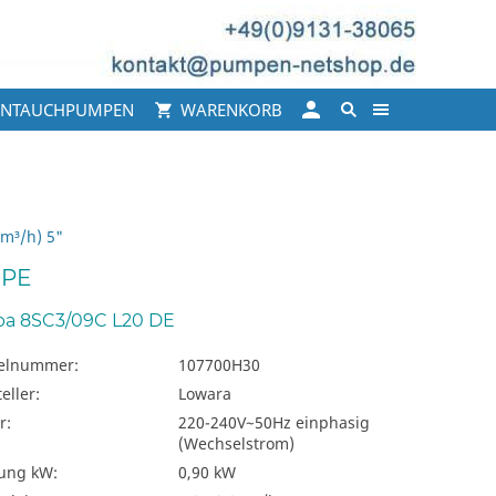
INTAUCHPUMPEN
WARENKORB
m³/h) 5"
MPE
ba 8SC3/09C L20 DE
kelnummer:
107700H30
eller:
Lowara
r:
220-240V~50Hz einphasig
(Wechselstrom)
tung kW:
0,90 kW