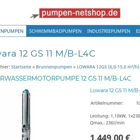
ENPUMPEN
SCHWIMMBADPUMPEN
INDUSTRIEPUMPEN
E
ara 12 GS 11 M/B-L4C
 hier:
Startseite
»
Brunnenpumpen
»
LOWARA 12GS (6,0-15,0 m³/h)
RWASSERMOTORPUMPE 12 GS 11 M/B-L4C
Lowara 12 GS 11 M/B
Artikelnummer:
1
Leistung: 1,10kW, 1x23
Qmax.: 236l/min
1.449,00 €