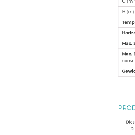
Q (m³
H (m)
Tempe
Horiz
Max. 
Max.
(einsc
Gewic
PROD
Dies
D