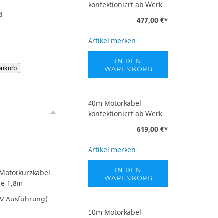
konfektioniert ab Werk
d
477,00 €
*
e
Artikel merken
IN DEN
enkorb
WARENKORB
40m Motorkabel
konfektioniert ab Werk
619,00 €
*
Artikel merken
IN DEN
 Motorkurzkabel
WARENKORB
ge 1,8m
0V Ausführung)
50m Motorkabel