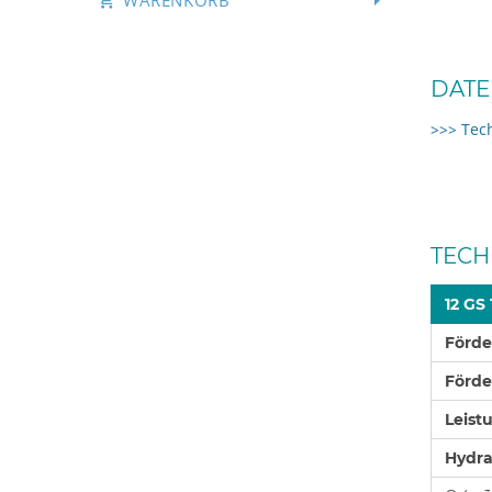
WARENKORB
DATE
>>> Tec
TECH
12 GS
Förd
Förd
Leist
Hydra