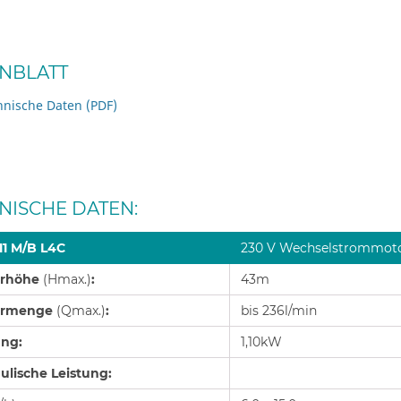
NBLATT
hnische Daten (PDF)
NISCHE DATEN:
 11 M/B L4C
230 V Wechselstrommot
erhöhe
(Hmax.)
:
43m
ermenge
(Qmax.)
:
bis 236l/min
ung:
1,10kW
ulische Leistung: