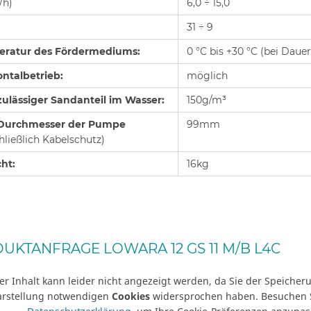
/h)
6,0 ÷ 15,0
31 ÷ 9
ratur des Fördermediums:
0 °C bis +30 °C (bei Dauer
ontalbetrieb:
möglich
zulässiger Sandanteil im Wasser:
150g/m³
 Durchmesser der Pumpe
99mm
hließlich Kabelschutz)
ht:
16kg
UKTANFRAGE LOWARA 12 GS 11 M/B L4C
er Inhalt kann leider nicht angezeigt werden, da Sie der Speicheru
arstellung notwendigen
Cookies
widersprochen haben. Besuchen S