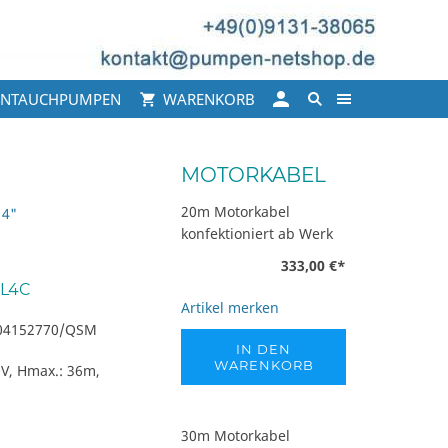
INTAUCHPUMPEN
WARENKORB
MOTORKABEL
20m Motorkabel
 4"
konfektioniert ab Werk
333,00 €
*
-L4C
Artikel merken
04152770/QSM
IN DEN
WARENKORB
0V, Hmax.: 36m,
30m Motorkabel