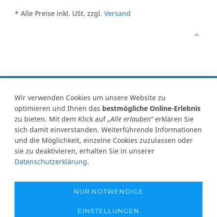
* Alle Preise inkl. USt. zzgl.
Versand
Vertrag widerrufen
Wir verwenden Cookies um unsere Website zu
optimieren und Ihnen das
bestmögliche Online-Erlebnis
Kontakt
Ersatzteile-Anfrage
Zahlungsarten
Versand
zu bieten. Mit dem Klick auf
„Alle erlauben“
erklären Sie
Widerrufsrecht
Widerrufsformular
AGB
Datenschutz
sich damit einverstanden. Weiterführende Informationen
Impressum
Ihre Cookie Einstellungen
und die Möglichkeit, einzelne Cookies zuzulassen oder
sie zu deaktivieren, erhalten Sie in unserer
Abbildungen können von Originalware abweichen! Angabe von
Datenschutzerklärung
.
technischen Daten und Lieferzeit unter Vorbehalt.
Preisangaben inklusive Mehrwertsteuer und zuzüglich Versandkosten,
soweit nicht anders angegeben und gelten nur für Lieferungen nach
NUR NOTWENDIGE
Deutschland. Unsere Abbildungen können von der Originalware
abweichen!
EINSTELLUNGEN