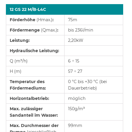
12 GS 22 M/B-L4C
Förderhöhe
(Hmax.)
:
75m
Fördermenge
(Qmax.)
:
bis 236l/min
Leistung:
2,20kW
Hydraulische Leistung:
Q (m³/h)
6 ÷ 15
H (m)
57 ÷ 27
Temperatur des
0 °C bis +30 °C (bei
Fördermediums:
Dauerbetrieb)
Horizontalbetrieb:
möglich
Max. zulässiger
150g/m³
Sandanteil im Wasser:
Max. Durchmesser der
99mm