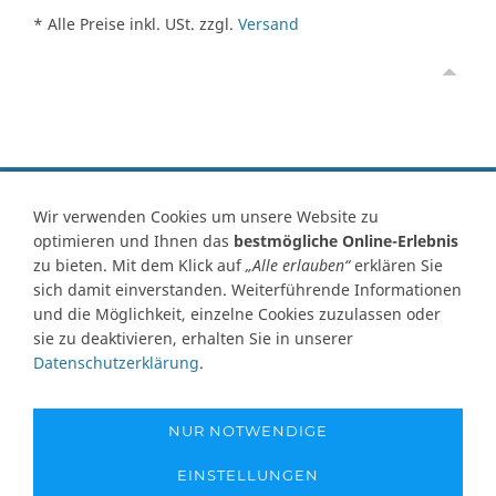
* Alle Preise inkl. USt. zzgl.
Versand
Vertrag widerrufen
Wir verwenden Cookies um unsere Website zu
optimieren und Ihnen das
bestmögliche Online-Erlebnis
Kontakt
Ersatzteile-Anfrage
Zahlungsarten
Versand
zu bieten. Mit dem Klick auf
„Alle erlauben“
erklären Sie
Widerrufsrecht
Widerrufsformular
AGB
Datenschutz
sich damit einverstanden. Weiterführende Informationen
Impressum
Ihre Cookie Einstellungen
und die Möglichkeit, einzelne Cookies zuzulassen oder
sie zu deaktivieren, erhalten Sie in unserer
Abbildungen können von Originalware abweichen! Angabe von
Datenschutzerklärung
.
technischen Daten und Lieferzeit unter Vorbehalt.
Preisangaben inklusive Mehrwertsteuer und zuzüglich Versandkosten,
soweit nicht anders angegeben und gelten nur für Lieferungen nach
NUR NOTWENDIGE
Deutschland. Unsere Abbildungen können von der Originalware
abweichen!
EINSTELLUNGEN