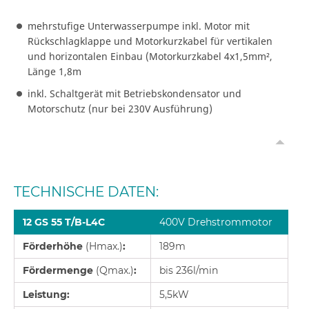
mehrstufige Unterwasserpumpe inkl. Motor mit
Rückschlagklappe und Motorkurzkabel für vertikalen
und horizontalen Einbau (Motorkurzkabel 4x1,5mm²,
Länge 1,8m
inkl. Schaltgerät mit Betriebskondensator und
Motorschutz (nur bei 230V Ausführung)
TECHNISCHE DATEN:
12 GS 55 T/B-L4C
400V Drehstrommotor
Förderhöhe
(Hmax.)
:
189m
Fördermenge
(Qmax.)
:
bis 236l/min
Leistung:
5,5kW