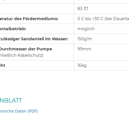
83 37
ratur des Fördermediums:
0 C bis +30 C (bei Dauerb
ontalbetrieb:
möglich
zulässiger Sandanteil im Wasser:
150g/m
 Durchmesser der Pumpe
99mm
hließlich Kabelschutz)
cht
16kg
NBLATT
hnische Daten (PDF)