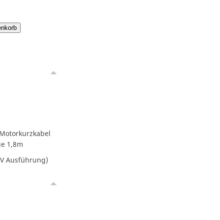
enkorb
 Motorkurzkabel
ge 1,8m
0V Ausführung)