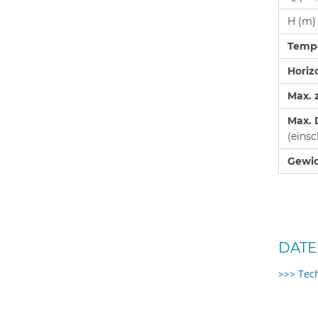
H (m)
Tempe
Horiz
Max. 
Max.
(einsc
Gewi
DATE
>>> Tec