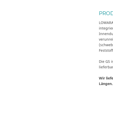
PRO
LOWARA 
integrie
Innendu
verunre
(schweb
Feststof
Die GS i
lieferbar
Wir lie
Längen. 