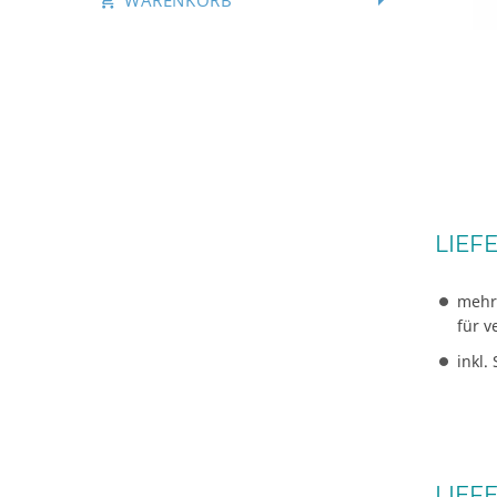
WARENKORB
LIEF
mehr
für v
inkl.
LIEF