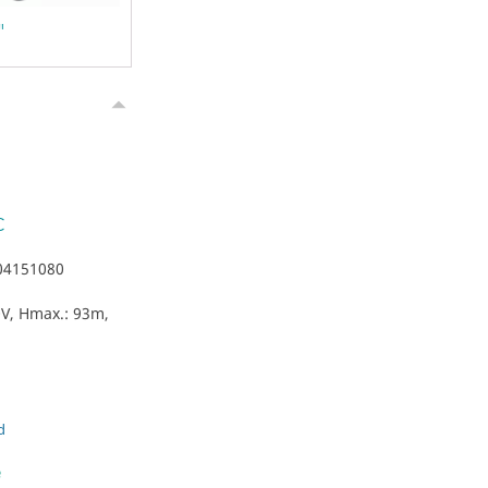
"
C
04151080
0V, Hmax.: 93m,
d
e