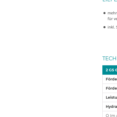
mehr
für v
inkl.
TECH
2 GS 
Förd
Förd
Leist
Hydra
Q (m 