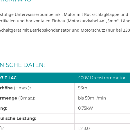
stufige Unterwasserpumpe inkl. Motor mit Rückschlagklappe und
ertikalen und horizontalen Einbau (Motorkurzkabel 4x1,5mm², Län
 Schaltgerät mit Betriebskondensator und Motorschutz (nur bei 23
NISCHE DATEN:
07 T-L4C
400V Drehstrommotor
erhöhe
(Hmax.)
:
93m
ermenge
(Qmax.)
:
bis 50m l/min
ung:
0,75kW
ulische Leistung:
/h)
1,2 3,0