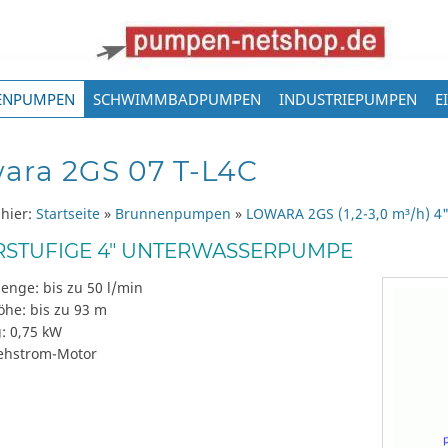
ENPUMPEN
SCHWIMMBADPUMPEN
INDUSTRIEPUMPEN
E
ara 2GS 07 T-L4C
 hier:
Startseite
»
Brunnenpumpen
»
LOWARA 2GS (1,2-3,0 m³/h) 4
STUFIGE 4" UNTERWASSERPUMPE
enge: bis zu 50 l/min
öhe: bis zu 93 m
: 0,75 kW
ehstrom-Motor