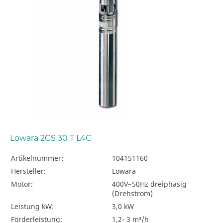
Lowara 2GS 30 T L4C
Artikelnummer:
104151160
Hersteller:
Lowara
Motor:
400V~50Hz dreiphasig
(Drehstrom)
Leistung kW:
3,0 kW
Förderleistung:
1,2- 3 m³/h