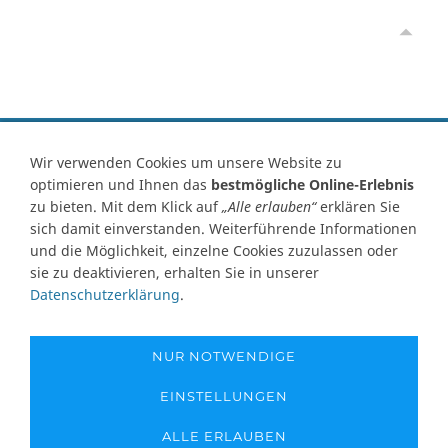
Vertrag widerrufen
Wir verwenden Cookies um unsere Website zu
optimieren und Ihnen das
bestmögliche Online-Erlebnis
Kontakt
Ersatzteile-Anfrage
Zahlungsarten
Versand
zu bieten. Mit dem Klick auf
„Alle erlauben“
erklären Sie
Widerrufsrecht
Widerrufsformular
AGB
Datenschutz
sich damit einverstanden. Weiterführende Informationen
Impressum
Ihre Cookie Einstellungen
und die Möglichkeit, einzelne Cookies zuzulassen oder
sie zu deaktivieren, erhalten Sie in unserer
Abbildungen können von Originalware abweichen! Angabe von
Datenschutzerklärung
.
technischen Daten und Lieferzeit unter Vorbehalt.
Preisangaben inklusive Mehrwertsteuer und zuzüglich Versandkosten,
soweit nicht anders angegeben und gelten nur für Lieferungen nach
NUR NOTWENDIGE
Deutschland. Unsere Abbildungen können von der Originalware
abweichen!
EINSTELLUNGEN
Copyright © 1995-2026 - www.pumpen-netshop.de - Alle Rechte
ALLE ERLAUBEN
vorbehalten