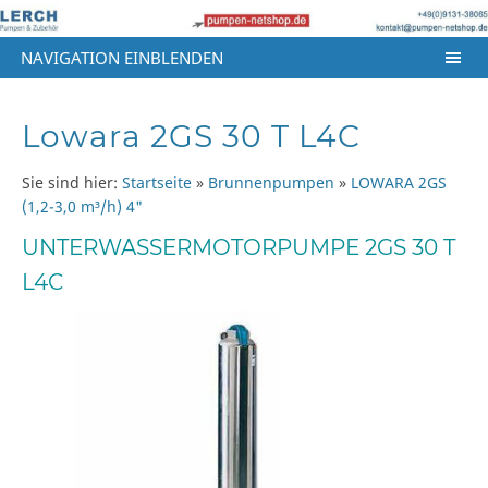
NAVIGATION EINBLENDEN
Lowara 2GS 30 T L4C
Sie sind hier:
Startseite
»
Brunnenpumpen
»
LOWARA 2GS
(1,2-3,0 m³/h) 4"
UNTERWASSERMOTORPUMPE 2GS 30 T
L4C