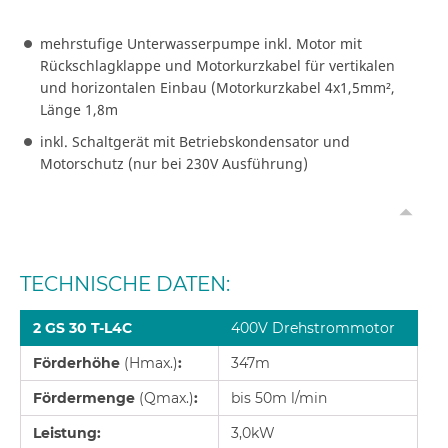
mehrstufige Unterwasserpumpe inkl. Motor mit
Rückschlagklappe und Motorkurzkabel für vertikalen
und horizontalen Einbau (Motorkurzkabel 4x1,5mm²,
Länge 1,8m
inkl. Schaltgerät mit Betriebskondensator und
Motorschutz (nur bei 230V Ausführung)
TECHNISCHE DATEN:
2 GS 30 T-L4C
400V Drehstrommotor
Förderhöhe
(Hmax.)
:
347m
Fördermenge
(Qmax.)
:
bis 50m l/min
Leistung:
3,0kW