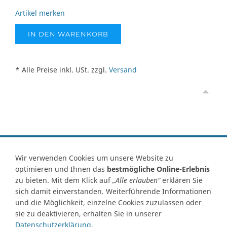
Artikel merken
IN DEN WARENKORB
* Alle Preise inkl. USt. zzgl.
Versand
Vertrag widerrufen
Wir verwenden Cookies um unsere Website zu
optimieren und Ihnen das
bestmögliche Online-Erlebnis
Kontakt
Ersatzteile-Anfrage
Zahlungsarten
Versand
zu bieten. Mit dem Klick auf
„Alle erlauben“
erklären Sie
Widerrufsrecht
Widerrufsformular
AGB
Datenschutz
sich damit einverstanden. Weiterführende Informationen
Impressum
Ihre Cookie Einstellungen
und die Möglichkeit, einzelne Cookies zuzulassen oder
sie zu deaktivieren, erhalten Sie in unserer
Abbildungen können von Originalware abweichen! Angabe von
Datenschutzerklärung
.
technischen Daten und Lieferzeit unter Vorbehalt.