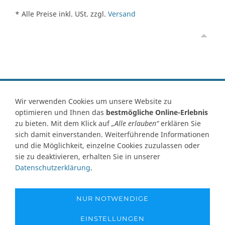
* Alle Preise inkl. USt. zzgl.
Versand
Vertrag widerrufen
Wir verwenden Cookies um unsere Website zu
optimieren und Ihnen das
bestmögliche Online-Erlebnis
Kontakt
Ersatzteile-Anfrage
Zahlungsarten
Versand
zu bieten. Mit dem Klick auf
„Alle erlauben“
erklären Sie
Widerrufsrecht
Widerrufsformular
AGB
Datenschutz
sich damit einverstanden. Weiterführende Informationen
Impressum
Ihre Cookie Einstellungen
und die Möglichkeit, einzelne Cookies zuzulassen oder
sie zu deaktivieren, erhalten Sie in unserer
Abbildungen können von Originalware abweichen! Angabe von
Datenschutzerklärung
.
technischen Daten und Lieferzeit unter Vorbehalt.
Preisangaben inklusive Mehrwertsteuer und zuzüglich Versandkosten,
soweit nicht anders angegeben und gelten nur für Lieferungen nach
NUR NOTWENDIGE
Deutschland. Unsere Abbildungen können von der Originalware
abweichen!
EINSTELLUNGEN