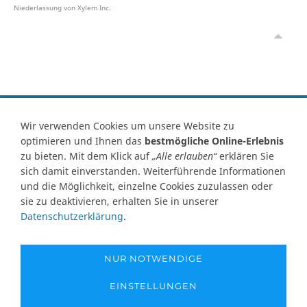
Niederlassung von Xylem Inc.
Vertrag widerrufen
Wir verwenden Cookies um unsere Website zu
optimieren und Ihnen das
bestmögliche Online-Erlebnis
Kontakt
Ersatzteile-Anfrage
Zahlungsarten
Versand
zu bieten. Mit dem Klick auf
„Alle erlauben“
erklären Sie
Widerrufsrecht
Widerrufsformular
AGB
Datenschutz
sich damit einverstanden. Weiterführende Informationen
Impressum
Ihre Cookie Einstellungen
und die Möglichkeit, einzelne Cookies zuzulassen oder
sie zu deaktivieren, erhalten Sie in unserer
Abbildungen können von Originalware abweichen! Angabe von
Datenschutzerklärung
.
technischen Daten und Lieferzeit unter Vorbehalt.
Preisangaben inklusive Mehrwertsteuer und zuzüglich Versandkosten,
soweit nicht anders angegeben und gelten nur für Lieferungen nach
NUR NOTWENDIGE
Deutschland. Unsere Abbildungen können von der Originalware
abweichen!
EINSTELLUNGEN
Copyright © 1995-2026 - www.pumpen-netshop.de - Alle Rechte