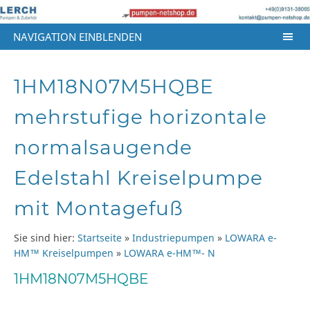
NAVIGATION EINBLENDEN
1HM18N07M5HQBE
mehrstufige horizontale
normalsaugende
Edelstahl Kreiselpumpe
mit Montagefuß
Sie sind hier:
Startseite
»
Industriepumpen
»
LOWARA e-
HM™ Kreiselpumpen
»
LOWARA e-HM™- N
1HM18N07M5HQBE