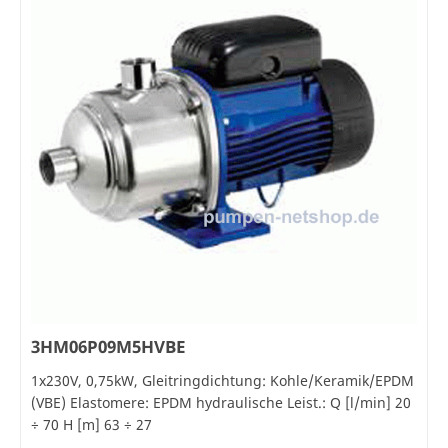
3HM06P09M5HVBE
1x230V, 0,75kW, Gleitringdichtung: Kohle/Keramik/EPDM
(VBE) Elastomere: EPDM hydraulische Leist.: Q [l/min] 20
÷ 70 H [m] 63 ÷ 27