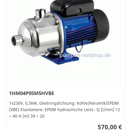
1HM04P05M5HVBE
1x230V, 0,5kW, Gleitringdichtung: Kohle/Keramik/EPDM
(VBE) Elastomere: EPDM hydraulische Leist.: Q [l/min] 12
÷ 40 H [m] 39 ÷ 20
570,00 €