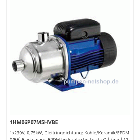
1HM06P07M5HVBE
1x230V, 0,75kW, Gleitringdichtung: Kohle/Keramik/EPDM
(VBE) Elastomere: EPDM hydraulische Leist.: Q [l/min] 12