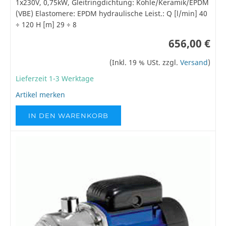
1x230V, 0,75kW, Gleitringdichtung: Kohle/Keramik/EPDM
(VBE) Elastomere: EPDM hydraulische Leist.: Q [l/min] 40
÷ 120 H [m] 29 ÷ 8
656,00 €
(Inkl. 19 % USt. zzgl.
Versand
)
Lieferzeit 1-3 Werktage
Artikel merken
IN DEN WARENKORB