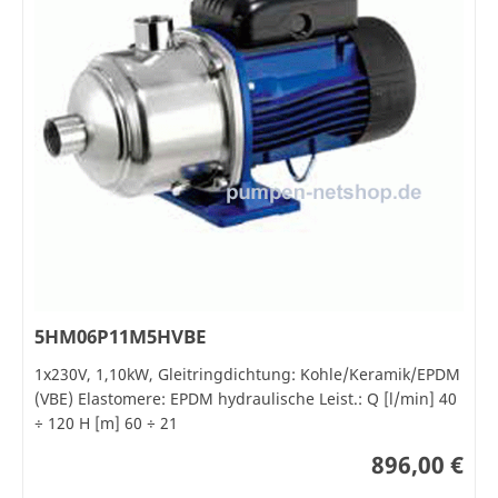
5HM06P11M5HVBE
1x230V, 1,10kW, Gleitringdichtung: Kohle/Keramik/EPDM
(VBE) Elastomere: EPDM hydraulische Leist.: Q [l/min] 40
÷ 120 H [m] 60 ÷ 21
896,00 €