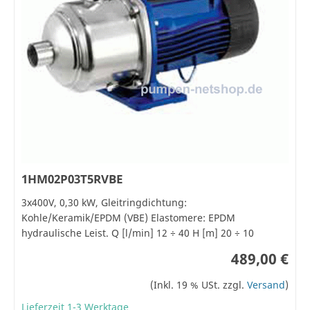
1HM02P03T5RVBE
3x400V, 0,30 kW, Gleitringdichtung:
Kohle/Keramik/EPDM (VBE) Elastomere: EPDM
hydraulische Leist. Q [l/min] 12 ÷ 40 H [m] 20 ÷ 10
489,00 €
(Inkl. 19 % USt. zzgl.
Versand
)
Lieferzeit 1-3 Werktage