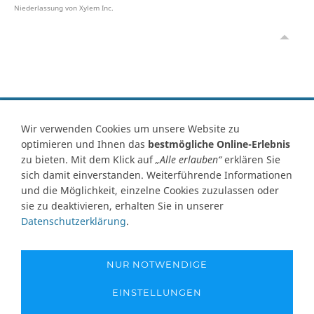
Niederlassung von Xylem Inc.
Vertrag widerrufen
Wir verwenden Cookies um unsere Website zu
optimieren und Ihnen das
bestmögliche Online-Erlebnis
Kontakt
Ersatzteile-Anfrage
Zahlungsarten
Versand
zu bieten. Mit dem Klick auf
„Alle erlauben“
erklären Sie
Widerrufsrecht
Widerrufsformular
AGB
Datenschutz
sich damit einverstanden. Weiterführende Informationen
Impressum
Ihre Cookie Einstellungen
und die Möglichkeit, einzelne Cookies zuzulassen oder
sie zu deaktivieren, erhalten Sie in unserer
Abbildungen können von Originalware abweichen! Angabe von
Datenschutzerklärung
.
technischen Daten und Lieferzeit unter Vorbehalt.
Preisangaben inklusive Mehrwertsteuer und zuzüglich Versandkosten,
soweit nicht anders angegeben und gelten nur für Lieferungen nach
NUR NOTWENDIGE
Deutschland. Unsere Abbildungen können von der Originalware
abweichen!
EINSTELLUNGEN
Copyright © 1995-2026 - www.pumpen-netshop.de - Alle Rechte