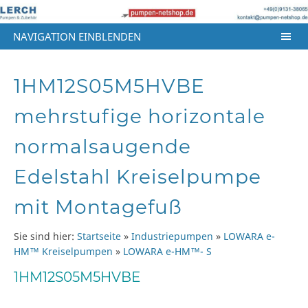
NAVIGATION EINBLENDEN
1HM12S05M5HVBE
mehrstufige horizontale
normalsaugende
Edelstahl Kreiselpumpe
mit Montagefuß
Sie sind hier:
Startseite
»
Industriepumpen
»
LOWARA e-
HM™ Kreiselpumpen
»
LOWARA e-HM™- S
1HM12S05M5HVBE