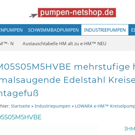
ENPUMPEN
SCHWIMMBADPUMPEN
INDUSTRIEPUMPEN
E
M™- N
Austauschtabelle HM alt zu e-HM™ NEU
05S05M5HVBE mehrstufige h
malsaugende Edelstahl Kreis
tagefuß
 hier:
Startseite
»
Industriepumpen
»
LOWARA e-HM™ Kreiselpum
5S05M5HVBE
3HM