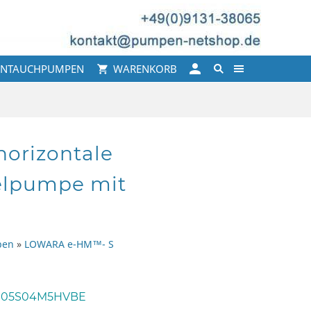
INTAUCHPUMPEN
WARENKORB
orizontale
elpumpe mit
pen
»
LOWARA e-HM™- S
05S04M5HVBE