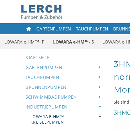
GARTENPUMPEN
TAUCHPUMPEN
BRUNN
LOWARA e-HM™- P
LOWARA e-HM™- S
LOWARA e-H
STARTSEITE
3HM
GARTENPUMPEN
nor
TAUCHPUMPEN
BRUNNENPUMPEN
Mon
SCHWIMMBADPUMPEN
Sie sind
INDUSTRIEPUMPEN
3HM0
LOWARA E-HM™
KREISELPUMPEN