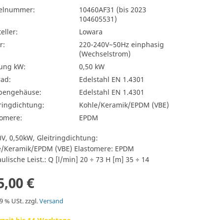
kelnummer:
10460AF31 (bis 2023
104605531)
eller:
Lowara
r:
220-240V~50Hz einphasig
(Wechselstrom)
tung kW:
0,50 kW
rad:
Edelstahl EN 1.4301
engehäuse:
Edelstahl EN 1.4301
ringdichtung:
Kohle/Keramik/EPDM (VBE)
tomere:
EPDM
V, 0,50kW, Gleitringdichtung:
e/Keramik/EPDM (VBE) Elastomere: EPDM
ulische Leist.: Q [l/min] 20 ÷ 73 H [m] 35 ÷ 14
5,00 €
19 % USt. zzgl.
Versand