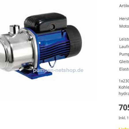
Arti
Herst
Moto
Leis
Lauf
Pump
Gleit
Elas
1x230
Kohl
hydra
70
Inkl. 