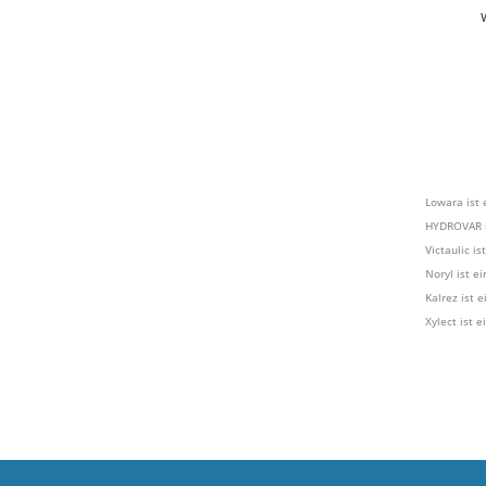
Lowara ist
HYDROVAR i
Victaulic i
Noryl ist e
Kalrez ist 
Xylect ist 