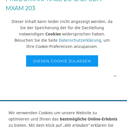
MXAM 203
Dieser Inhalt kann leider nicht angezeigt werden, da
Sie der Speicherung der für die Darstellung
notwendigen
Cookies
widersprochen haben.
Besuchen Sie die Seite
Datenschutzerklärung
, um
Ihre Cookie-Präferenzen anzupassen.
DIESEN COOKIE ZULASSEN
Vertrag widerrufen
Wir verwenden Cookies um unsere Website zu
optimieren und Ihnen das
bestmögliche Online-Erlebnis
Kontakt
Ersatzteile-Anfrage
Zahlungsarten
Versand
zu bieten. Mit dem Klick auf
„Alle erlauben“
erklären Sie
Widerrufsrecht
Widerrufsformular
AGB
Datenschutz