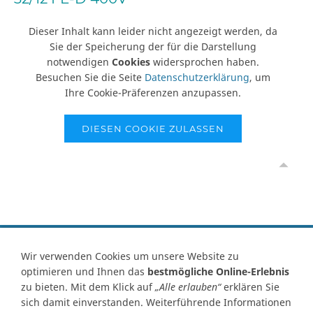
Dieser Inhalt kann leider nicht angezeigt werden, da
Sie der Speicherung der für die Darstellung
notwendigen
Cookies
widersprochen haben.
Besuchen Sie die Seite
Datenschutzerklärung
, um
Ihre Cookie-Präferenzen anzupassen.
DIESEN COOKIE ZULASSEN
Vertrag widerrufen
Wir verwenden Cookies um unsere Website zu
optimieren und Ihnen das
bestmögliche Online-Erlebnis
Kontakt
Ersatzteile-Anfrage
Zahlungsarten
Versand
zu bieten. Mit dem Klick auf
„Alle erlauben“
erklären Sie
Widerrufsrecht
Widerrufsformular
AGB
Datenschutz
sich damit einverstanden. Weiterführende Informationen
Impressum
Ihre Cookie Einstellungen