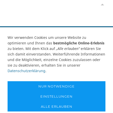
Vertrag widerrufen
Wir verwenden Cookies um unsere Website zu
optimieren und Ihnen das
bestmögliche Online-Erlebnis
Kontakt
Ersatzteile-Anfrage
Zahlungsarten
Versand
zu bieten. Mit dem Klick auf
„Alle erlauben“
erklären Sie
Widerrufsrecht
Widerrufsformular
AGB
Datenschutz
sich damit einverstanden. Weiterführende Informationen
Impressum
Ihre Cookie Einstellungen
und die Möglichkeit, einzelne Cookies zuzulassen oder
sie zu deaktivieren, erhalten Sie in unserer
Abbildungen können von Originalware abweichen! Angabe von
Datenschutzerklärung
.
technischen Daten und Lieferzeit unter Vorbehalt.
Preisangaben inklusive Mehrwertsteuer und zuzüglich Versandkosten,
soweit nicht anders angegeben und gelten nur für Lieferungen nach
NUR NOTWENDIGE
Deutschland. Unsere Abbildungen können von der Originalware
abweichen!
EINSTELLUNGEN
Copyright © 1995-2026 - www.pumpen-netshop.de - Alle Rechte
ALLE ERLAUBEN
vorbehalten