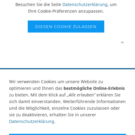
Besuchen Sie die Seite
Datenschutzerklärung
, um
Ihre Cookie-Präferenzen anzupassen.
DIESEN COOKIE ZULASSEN
Vertrag widerrufen
Wir verwenden Cookies um unsere Website zu
optimieren und Ihnen das
bestmögliche Online-Erlebnis
Kontakt
Ersatzteile-Anfrage
Zahlungsarten
Versand
zu bieten. Mit dem Klick auf
„Alle erlauben“
erklären Sie
Widerrufsrecht
Widerrufsformular
AGB
Datenschutz
sich damit einverstanden. Weiterführende Informationen
Impressum
Ihre Cookie Einstellungen
und die Möglichkeit, einzelne Cookies zuzulassen oder
sie zu deaktivieren, erhalten Sie in unserer
Abbildungen können von Originalware abweichen! Angabe von
Datenschutzerklärung
.
technischen Daten und Lieferzeit unter Vorbehalt.
Preisangaben inklusive Mehrwertsteuer und zuzüglich Versandkosten,