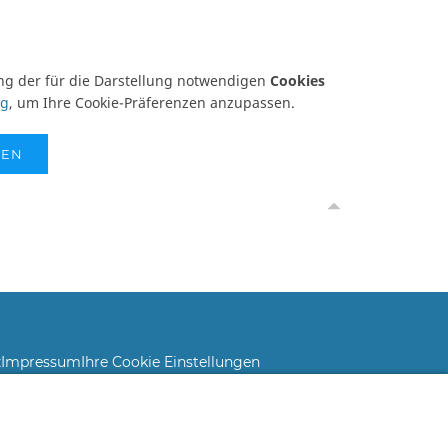
ung der für die Darstellung notwendigen
Cookies
ng
, um Ihre Cookie-Präferenzen anzupassen.
SEN
z
Impressum
Ihre Cookie Einstellungen
nter Vorbehalt.
land. Unsere Abbildungen können von der Originalware abweichen!