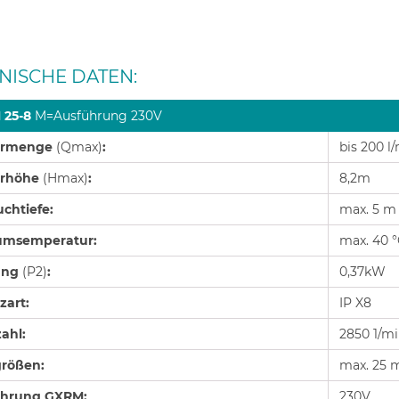
NISCHE DATEN:
 25-8
M=Ausführung 230V
ermenge
(Qmax)
:
bis 200 l
erhöhe
(Hmax)
:
8,2m
uchtiefe:
max. 5 m
umsemperatur:
max. 40 
ung
(P2)
:
0,37kW
zart:
IP X8
ahl:
2850 1/m
rößen:
max. 25
ührung GXRM:
230V