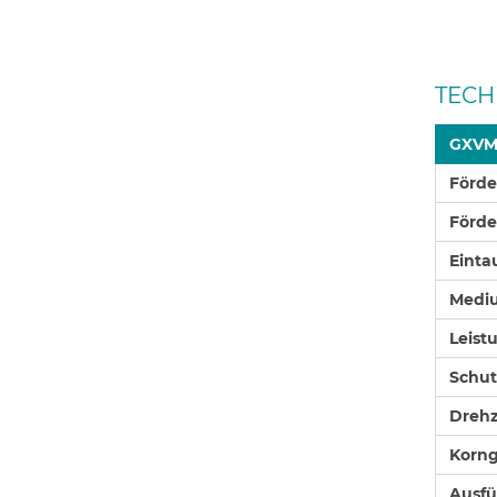
TECH
GXVM
Förd
Förd
Einta
Medi
Leist
Schut
Drehz
Korng
Ausf