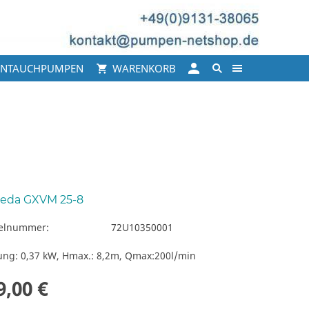
INTAUCHPUMPEN
WARENKORB
peda GXVM 25-8
kelnummer:
72U10350001
ung: 0,37 kW, Hmax.: 8,2m, Qmax:200l/min
9,00 €