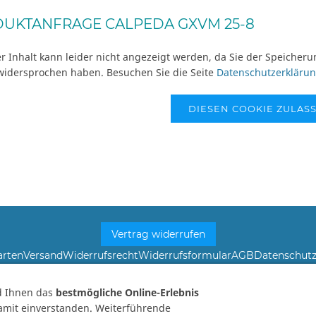
UKTANFRAGE CALPEDA GXVM 25-8
r Inhalt kann leider nicht angezeigt werden, da Sie der Speicher
widersprochen haben. Besuchen Sie die Seite
Datenschutzerkläru
DIESEN COOKIE ZULAS
Vertrag widerrufen
arten
Versand
Widerrufsrecht
Widerrufsformular
AGB
Datenschut
nnen von Originalware abweichen! Angabe von technischen Daten und Lieferzeit u
d Ihnen das
bestmögliche Online-Erlebnis
ten, soweit nicht anders angegeben und gelten nur für Lieferungen nach Deutsch
damit einverstanden. Weiterführende