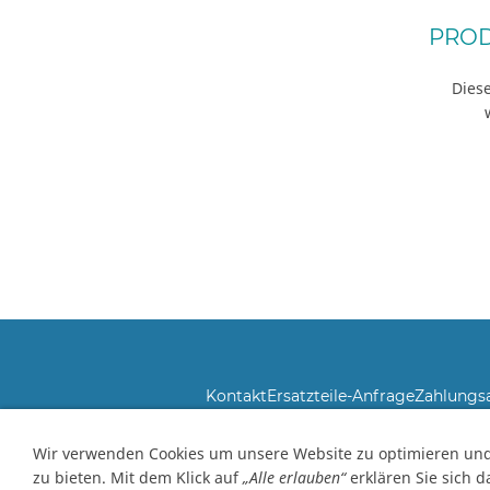
PROD
Diese
Kontakt
Ersatzteile-Anfrage
Zahlungs
Abbildungen kö
Wir verwenden Cookies um unsere Website zu optimieren un
Preisangaben inklusive Mehrwertsteuer und zuzüglich Versandkos
zu bieten. Mit dem Klick auf
„Alle erlauben“
erklären Sie sich 