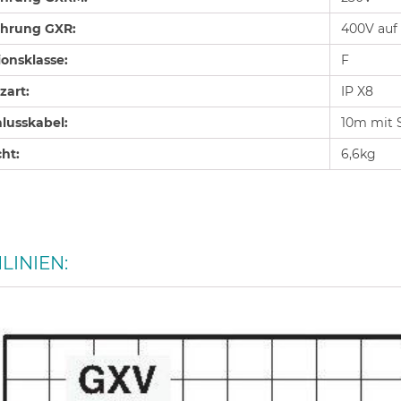
hrung GXR:
400V auf 
ionsklasse:
F
zart:
IP X8
lusskabel:
10m mit 
ht:
6,6kg
LINIEN: