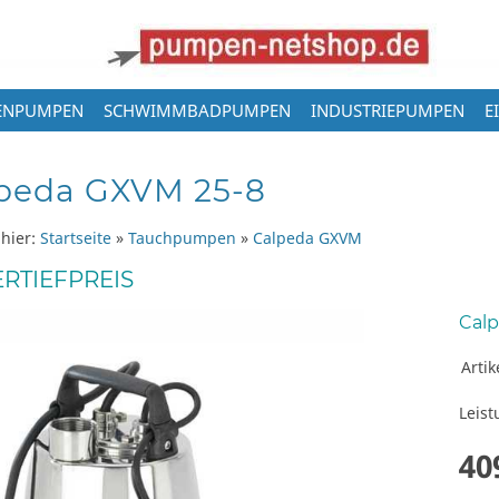
ENPUMPEN
SCHWIMMBADPUMPEN
INDUSTRIEPUMPEN
E
peda GXVM 25-8
 hier:
Startseite
»
Tauchpumpen
»
Calpeda GXVM
RTIEFPREIS
Cal
Arti
Leist
40