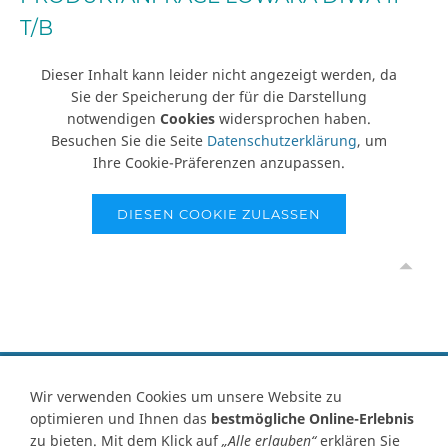
T/B
Dieser Inhalt kann leider nicht angezeigt werden, da
Sie der Speicherung der für die Darstellung
notwendigen
Cookies
widersprochen haben.
Besuchen Sie die Seite
Datenschutzerklärung
, um
Ihre Cookie-Präferenzen anzupassen.
DIESEN COOKIE ZULASSEN
Vertrag widerrufen
Wir verwenden Cookies um unsere Website zu
optimieren und Ihnen das
bestmögliche Online-Erlebnis
Kontakt
Ersatzteile-Anfrage
Zahlungsarten
Versand
zu bieten. Mit dem Klick auf
„Alle erlauben“
erklären Sie
Widerrufsrecht
Widerrufsformular
AGB
Datenschutz