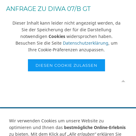
ANFRAGE ZU DIWA 07/B GT
Dieser Inhalt kann leider nicht angezeigt werden, da
Sie der Speicherung der für die Darstellung
notwendigen
Cookies
widersprochen haben.
Besuchen Sie die Seite
Datenschutzerklärung
, um
Ihre Cookie-Präferenzen anzupassen.
DIESEN COOKIE ZULASSEN
Vertrag widerrufen
Wir verwenden Cookies um unsere Website zu
optimieren und Ihnen das
bestmögliche Online-Erlebnis
Kontakt
Ersatzteile-Anfrage
Zahlungsarten
Versand
zu bieten. Mit dem Klick auf
„Alle erlauben“
erklären Sie
Widerrufsrecht
Widerrufsformular
AGB
Datenschutz