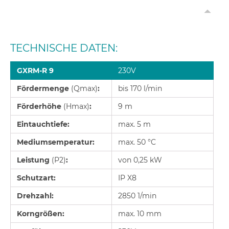
TECHNISCHE DATEN:
GXRM-R 9
230V
Fördermenge
(Qmax)
:
bis 170 l/min
Förderhöhe
(Hmax)
:
9 m
Eintauchtiefe:
max. 5 m
Mediumsemperatur:
max. 50 °C
Leistung
(P2)
:
von 0,25 kW
Schutzart:
IP X8
Drehzahl:
2850 1/min
Korngrößen:
max. 10 mm