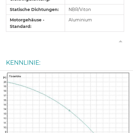
Stat
i
sche
Di
chtungen:
NBR/Viton
Motorgehäuse -
Aluminium
Standard:
KENNLINIE: