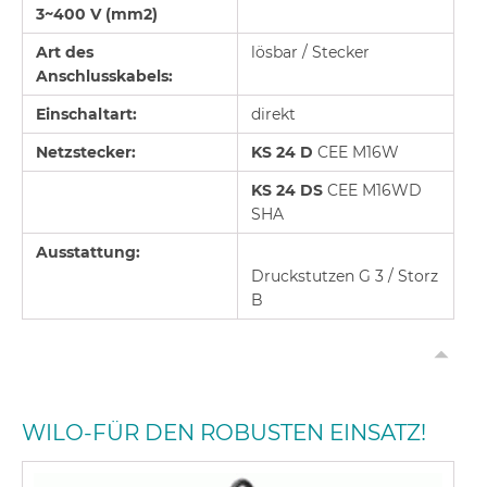
3~400 V (mm2)
Art des
lösbar / Stecker
Anschluss
k
abels:
Ei
nschaltart:
direkt
Netzstecker:
KS 24 D
CEE M16W
KS 24 DS
CEE M16WD
SHA
Ausstattung:
Druckstutzen G 3 / Storz
B
WILO-FÜR DEN ROBUSTEN EINSATZ!