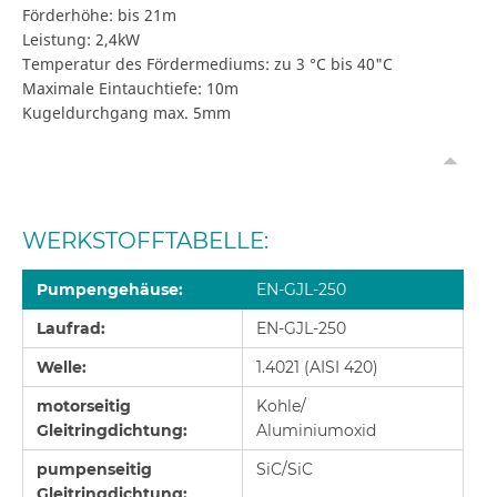
Förderhöhe: bis 21m
Leistung: 2,4kW
Temperatur des Fördermediums: zu 3 °C bis 40"C
Maximale Eintauchtiefe: 10m
Kugeldurchgang max. 5mm
WERKSTOFFTABELLE:
Pumpengeh
ä
use:
EN-GJL-250
Laufrad:
EN-GJL-250
Welle:
1.4021 (AISI 420)
motorseitig
Kohle/
Gleitringdichtung:
Aluminiumoxid
pumpenseitig
SiC/SiC
Gleitringdichtung: