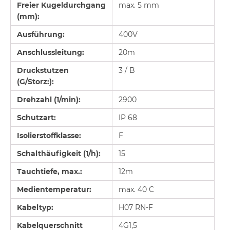
F
re
i
er Kugeldurchgang
max.
5 mm
(
mm
):
Ausführung:
400V
Anschlussleitung:
20m
D
ruc
k
stutzen
3 / B
(
G/
Storz
:):
D
rehzahl
(
1
/
m
i
n)
:
2900
Schutzart:
IP 68
I
sol
i
ersto
ffk
lasse:
F
Schalthäufigkeit (1/h):
15
Taucht
i
e
f
e, ma
x.:
12m
M
ed
i
entemperatur:
max. 40 C
Kabelt
y
p:
H07 RN-F
Kabelquerschnitt
4G1,5