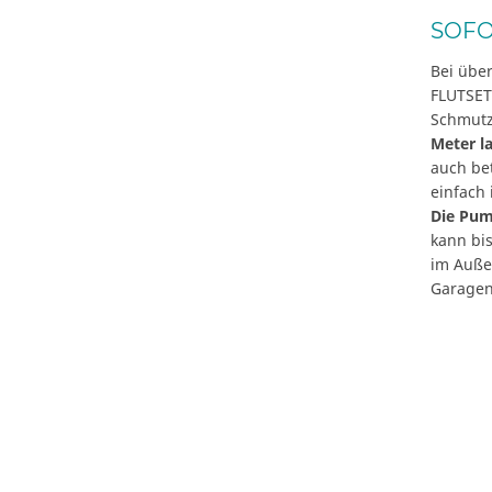
SOFO
Bei übe
FLUTSET 
Schmut
Meter l
auch be
einfach 
Die Pum
kann bis
im Auße
Garagen