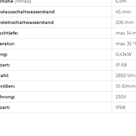
erhöhe
(Hmax)
:
6,9m
stausschaltwasserstand
45 mm
steinschaltwasserstand
200 mm
uchtiefe:
max. 14 
ratur:
max. 35 °
ung:
0,43kW
zart:
IP 68
ahl:
2850 1/m
rößen:
10-30mm
hrung:
230V
zart:
IP68