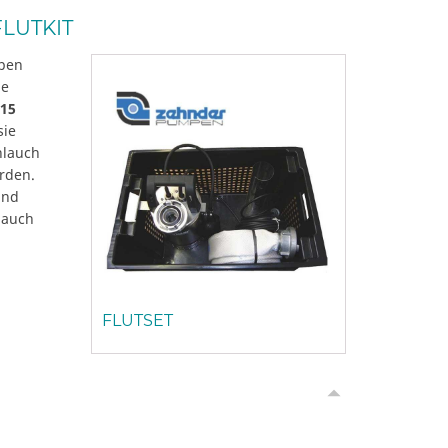
LUTKIT
mpen
ne
15
sie
hlauch
erden.
und
 auch
FLUTSET