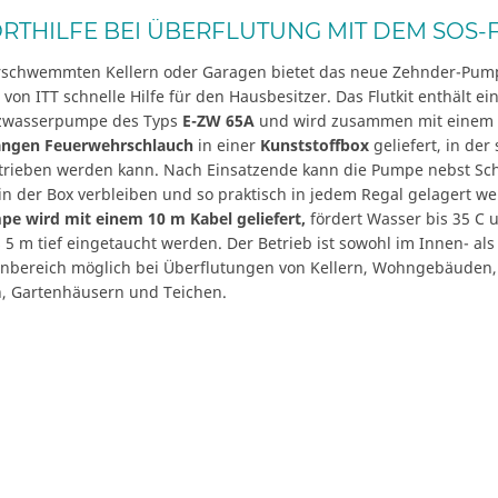
RTHILFE BEI ÜBERFLUTUNG MIT DEM SOS-F
rschwemmten Kellern oder Garagen bietet das neue Zehnder-Pu
von ITT schnelle Hilfe für den Hausbesitzer. Das Flutkit enthält ei
zwasserpumpe des Typs
E-ZW 65A
und wird zusammen mit einem
angen Feuerwehrschlauch
in einer
Kunststoffbox
geliefert, in der 
trieben werden kann. Nach Einsatzende kann die Pumpe nebst Sc
in der Box verbleiben und so praktisch in jedem Regal gelagert w
pe wird mit einem 10 m Kabel geliefert,
fördert Wasser bis 35 C 
 5 m tief eingetaucht werden. Der Betrieb ist sowohl im Innen- als
nbereich möglich bei Überflutungen von Kellern, Wohngebäuden,
, Gartenhäusern und Teichen.