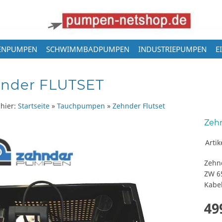
ENPUMPEN
SCHWIMMBADPUMPEN
INDUSTRIEPUMPEN
E
nder FLUTSET
 hier:
Startseite
»
Tauchpumpen
»
Zehnder Flutset
Zeh
Arti
Zehn
ZW 6
Kabel
49