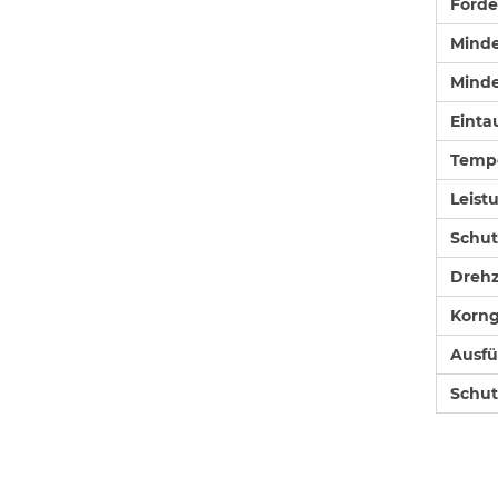
Förd
Minde
Minde
Einta
Tempe
Leist
Schut
Drehz
Korng
Ausfü
Schut