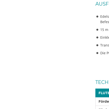
AUSF
Edel
Befe
15 m
Einkl
Tran
Die 
TECH
FLUT
Förd