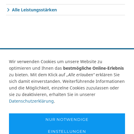
Alle Leistungsstärken
Vertrag widerrufen
Wir verwenden Cookies um unsere Website zu
optimieren und Ihnen das
bestmögliche Online-Erlebnis
Kontakt
Ersatzteile-Anfrage
Zahlungsarten
Versand
zu bieten. Mit dem Klick auf
„Alle erlauben“
erklären Sie
Widerrufsrecht
Widerrufsformular
AGB
Datenschutz
sich damit einverstanden. Weiterführende Informationen
Impressum
Ihre Cookie Einstellungen
und die Möglichkeit, einzelne Cookies zuzulassen oder
sie zu deaktivieren, erhalten Sie in unserer
Abbildungen können von Originalware abweichen! Angabe von
Datenschutzerklärung
.
technischen Daten und Lieferzeit unter Vorbehalt.
Preisangaben inklusive Mehrwertsteuer und zuzüglich Versandkosten,
soweit nicht anders angegeben und gelten nur für Lieferungen nach
NUR NOTWENDIGE
Deutschland. Unsere Abbildungen können von der Originalware
abweichen!
EINSTELLUNGEN