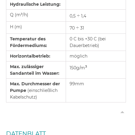
Hydraulische Leistung:
Q (m³/h)
÷
0,5
1,4
H (m)
÷
70
31
Temperatur des
0 C bis +30 C (bei
Fördermediums:
Dauerbetrieb)
Horizontalbetrieb:
möglich
Max. zulässiger
³
150g/m
Sandanteil im Wasser:
Max. Durchmesser der
99mm
Pumpe
(einschließlich
Kabelschutz)
DATENBLATT