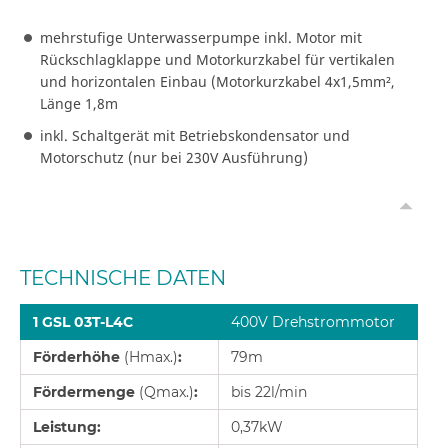
mehrstufige Unterwasserpumpe inkl. Motor mit
Rückschlagklappe und Motorkurzkabel für vertikalen
und horizontalen Einbau (Motorkurzkabel 4x1,5mm²,
Länge 1,8m
inkl. Schaltgerät mit Betriebskondensator und
Motorschutz (nur bei 230V Ausführung)
TECHNISCHE DATEN
1 GSL 03T-L4C
400V Drehstrommotor
Förderhöhe
(Hmax.)
:
79m
Fördermenge
(Qmax.)
:
bis 22l/min
Leistung:
0,37kW