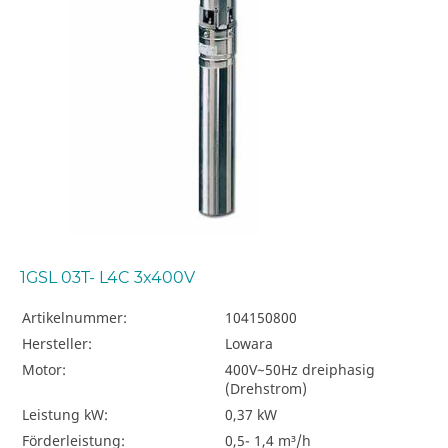
1GSL 03T- L4C 3x400V
Artikelnummer:
104150800
Hersteller:
Lowara
Motor:
400V~50Hz dreiphasig
(Drehstrom)
Leistung kW:
0,37 kW
Förderleistung:
0,5- 1,4 m³/h