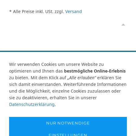
* Alle Preise inkl. USt. zzgl.
Versand
Vertrag widerrufen
Wir verwenden Cookies um unsere Website zu
optimieren und Ihnen das
bestmögliche Online-Erlebnis
Kontakt
Ersatzteile-Anfrage
Zahlungsarten
Versand
zu bieten. Mit dem Klick auf
„Alle erlauben“
erklären Sie
Widerrufsrecht
Widerrufsformular
AGB
Datenschutz
sich damit einverstanden. Weiterführende Informationen
Impressum
Ihre Cookie Einstellungen
und die Möglichkeit, einzelne Cookies zuzulassen oder
sie zu deaktivieren, erhalten Sie in unserer
Abbildungen können von Originalware abweichen! Angabe von
Datenschutzerklärung
.
technischen Daten und Lieferzeit unter Vorbehalt.
Preisangaben inklusive Mehrwertsteuer und zuzüglich Versandkosten,
soweit nicht anders angegeben und gelten nur für Lieferungen nach
NUR NOTWENDIGE
Deutschland. Unsere Abbildungen können von der Originalware
abweichen!
EINSTELLUNGEN