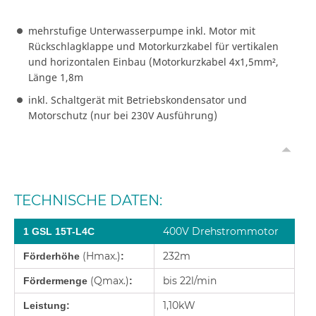
mehrstufige Unterwasserpumpe inkl. Motor mit
Rückschlagklappe und Motorkurzkabel für vertikalen
und horizontalen Einbau (Motorkurzkabel 4x1,5mm²,
Länge 1,8m
inkl. Schaltgerät mit Betriebskondensator und
Motorschutz (nur bei 230V Ausführung)
TECHNISCHE DATEN:
400V Drehstrommotor
1 GSL 15T-L4C
(Hmax.)
232m
Förderhöhe
:
(Qmax.)
bis 22l/min
Fördermenge
:
1,10kW
Leistung: