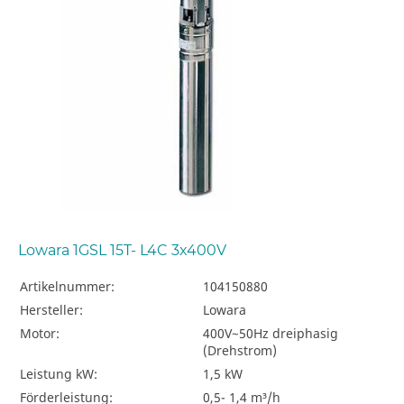
Lowara 1GSL 15T- L4C 3x400V
Artikelnummer:
104150880
Hersteller:
Lowara
Motor:
400V~50Hz dreiphasig
(Drehstrom)
Leistung kW:
1,5 kW
Förderleistung:
0,5- 1,4 m³/h